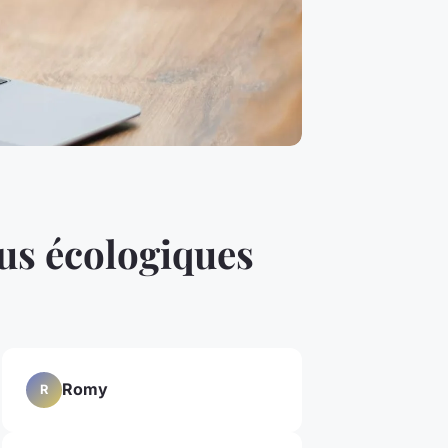
us écologiques
Romy
R